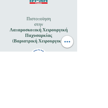
Πιστοποίηση
στην
Λαπαροσκοπική Χειρουργική
Παχυσαρκίας
(Βαριατρική Χειρουργική)
EAES - European Association
for Endoscopic Surgery