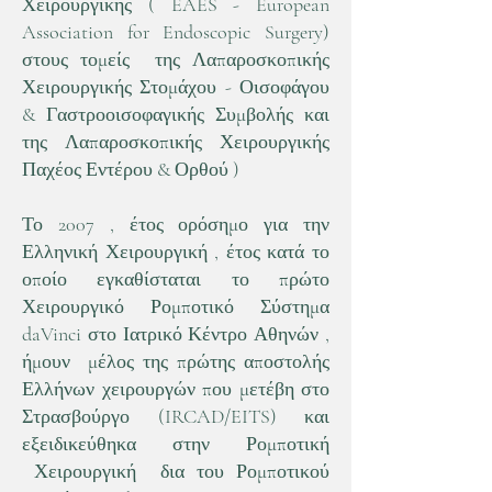
Χειρουργικής ( EAES - European
Association for Endoscopic Surgery)
στους τομείς της Λαπαροσκοπικής
Χειρουργικής Στομάχου - Οισοφάγου
& Γαστροοισοφαγικής Συμβολής και
της Λαπαροσκοπικής Χειρουργικής
Παχέος Εντέρου & Ορθού )
Το 2007 , έτος ορόσημο για την
Ελληνική Χειρουργική , έτος κατά το
οποίο εγκαθίσταται το πρώτο
Χειρουργικό Ρομποτικό Σύστημα
daVinci στο Ιατρικό Κέντρο Αθηνών ,
ήμουν μέλος της πρώτης αποστολής
Ελλήνων χειρουργών που μετέβη στο
Στρασβούργο (IRCAD/EITS) και
εξειδικεύθηκα στην Ρομποτική
Χειρουργική δια του Ρομποτικού