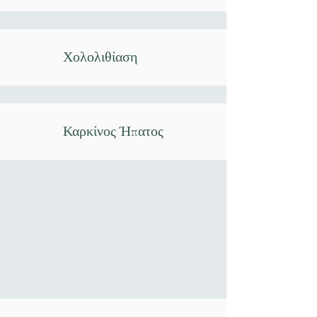
Χολολιθίαση
Καρκίνος Ήπατος